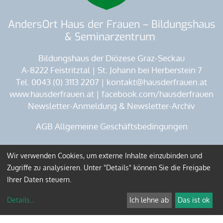
AndersOrt Haus der Frauen – Bildungshaus
& Seminarzentrum
Bildungshaus der Diözese Graz-Seckau
A-8222 Feistritztal | St. Johann bei Herberstein 7
Tel. 0043 (0) 3113 2207 | kontakt@hausderfrauen.at
www.hausderfrauen.at | facebook.com/hausderfrauen
Newsletter-Anmeldung & Newsletter-Archiv
AGB Allgemeine Geschäftsbedingungen
Wir verwenden Cookies, um externe Inhalte einzubinden und
Impressum
Datenschutz
Zugriffe zu analysieren. Unter "Details" können Sie die Freigabe
Ihrer Daten steuern.
Anmelden
Details
...
Ich lehne ab
Das ist ok