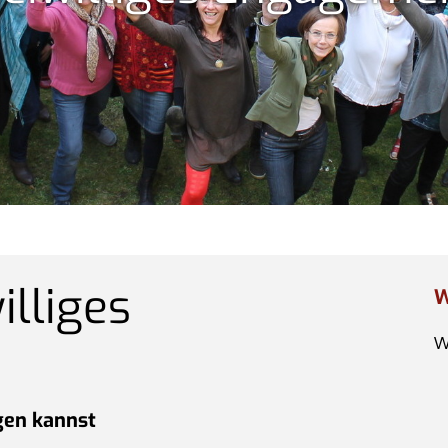
illiges
W
gen kannst