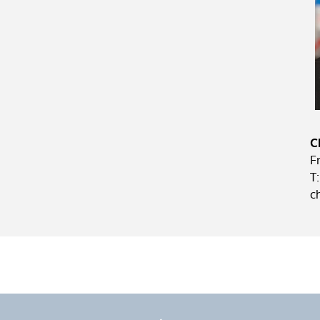
C
F
T
c