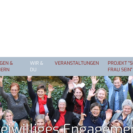
GEN &
WIR &
VERANSTALTUNGEN
PROJEKT "
IERN
DU
FRAU SEIN"
reiwilliges Engageme