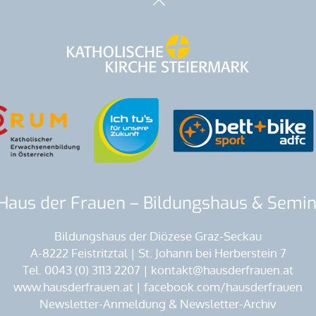
Haus der Frauen – Bildungshaus & Sem
Bildungshaus der Diözese Graz-Seckau
A-8222 Feistritztal | St. Johann bei Herberstein 7
Tel. 0043 (0) 3113 2207 | kontakt@hausderfrauen.at
www.hausderfrauen.at | facebook.com/hausderfrauen
Newsletter-Anmeldung & Newsletter-Archiv