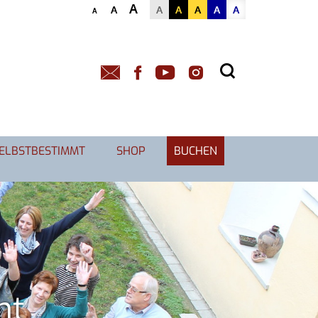
A
A
A
A
A
A
A
A
SELBSTBESTIMMT
SHOP
BUCHEN
nt