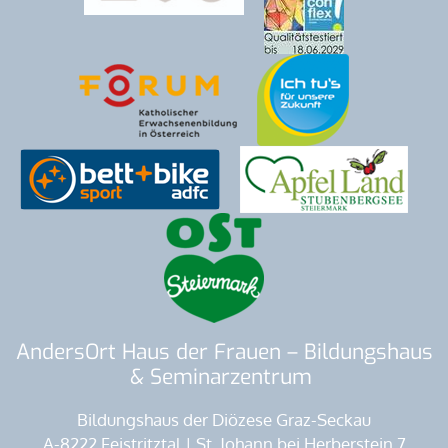
AndersOrt Haus der Frauen – Bildungshaus
& Seminarzentrum
Bildungshaus der Diözese Graz-Seckau
A-8222 Feistritztal | St. Johann bei Herberstein 7