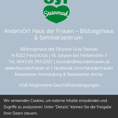
AndersOrt Haus der Frauen – Bildungshaus
& Seminarzentrum
Bildungshaus der Diözese Graz-Seckau
A-8222 Feistritztal | St. Johann bei Herberstein 7
Tel. 0043 (0) 3113 2207 | kontakt@hausderfrauen.at
www.hausderfrauen.at | facebook.com/hausderfrauen
Newsletter-Anmeldung & Newsletter-Archiv
AGB Allgemeine Geschäftsbedingungen
Wir verwenden Cookies, um externe Inhalte einzubinden und
Impressum
Datenschutz
Zugriffe zu analysieren. Unter "Details" können Sie die Freigabe
Ihrer Daten steuern.