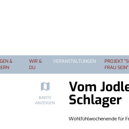
GEN &
WIR &
VERANSTALTUNGEN
PROJEKT "
IERN
DU
FRAU SEIN"
Vom Jodle
Schlager
KARTE
ANZEIGEN
Wohlfühlwochenende für F