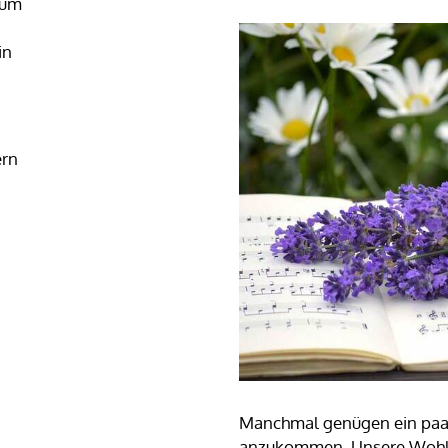
rum
in
ern
Manchmal genügen ein paar 
anzukommen. Unsere Wohlf