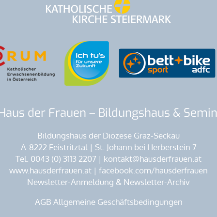
Haus der Frauen – Bildungshaus & Sem
Bildungshaus der Diözese Graz-Seckau
A-8222 Feistritztal | St. Johann bei Herberstein 7
Tel. 0043 (0) 3113 2207 | kontakt@hausderfrauen.at
www.hausderfrauen.at | facebook.com/hausderfrauen
Newsletter-Anmeldung & Newsletter-Archiv
AGB Allgemeine Geschäftsbedingungen