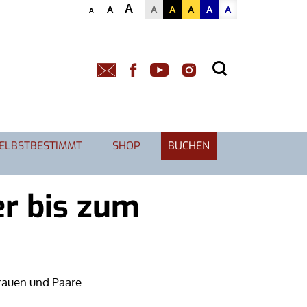
A
A
A
A
A
A
A
A
SELBSTBESTIMMT
SHOP
BUCHEN
r bis zum
rauen und Paare